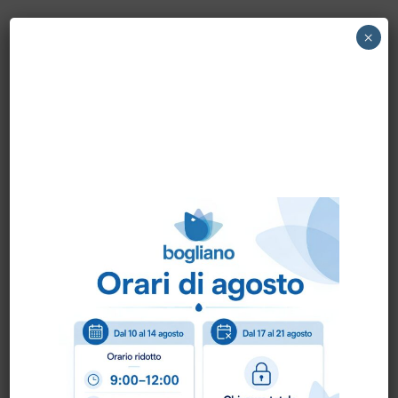
×
Benefici
Rapida disinfezione:
Elimina fino al
99,99% di batteri, lieviti e virus.
Praticità d’uso:
Utilizzo senz’acqua,
ideale per ambienti pubblici e privati.
Delicato sulla pelle:
Rispetta il film
idrolipidico, prevenendo secchezza e
irritazioni.
Certificato PMC:
Garanzia di sicurezza
ed efficacia.
Consigli d’uso