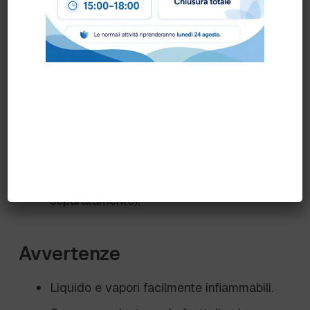
Versare una quantità sufficiente di
DERMAGEL PLUS SUTTER
sulle mani.
Strofinare per almeno 60 secondi fino a
completa evaporazione.
Non è necessario risciacquare.
Per il formato da 5 L, utilizzare con il
dispenser elettronico no touch e
accessori dedicati (venduti
separatamente).
Avvertenze
Liquido e vapori facilmente infiammabili.