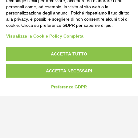
tecnologie simili per archiviare, accedere ed elaborare i dati
personali come, ad esempio, la visita al sito web o la
personalizzazione degli annunci. Poiché rispettiamo il tuo diritto
alla privacy, è possibile scegliere di non consentire alcuni tipi di
cookie. Clicca su preferenze GDPR per saperne di più.
Visualizza la Cookie Policy Completa
ACCETTA TUTTO
ACCETTA NECESSARI
Preferenze GDPR
Bogliano Srl
Strada Statale 231 Alba-Bra
Borgo San Martino 44, 12060 Pocapaglia CN