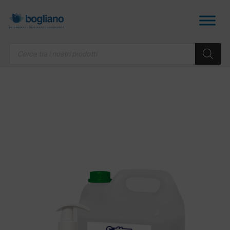
Products
search