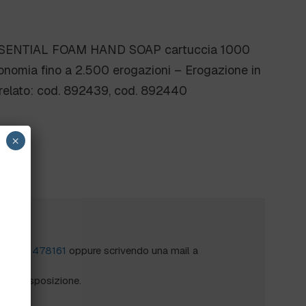
SENTIAL FOAM HAND SOAP cartuccia 1000
tonomia fino a 2.500 erogazioni – Erogazione in
relato: cod. 892439, cod. 892440
×
?
al
0172 478161
oppure scrivendo una mail a
mo a disposizione.