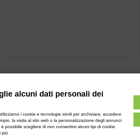
lie alcuni dati personali dei
utilizziamo i cookie e tecnologie simili per archiviare, accedere
pio, la visita al sito web o la personalizzazione degli annunci.
l
Tel:
0172-478161
, è possibile scegliere di non consentire alcuni tipi di cookie.
ale 231 Alba-Bra
Fax: 0172-487399
 più.
Martino 44, 12060