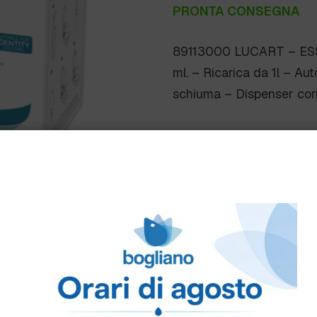
PRONTA CONSEGNA
89113000 LUCART – ES
ml. – Ricarica da 1l – Au
schiuma – Dispenser cor
Scheda Tecnica
Come ordinare
Puoi ordinare chiamando 
info@bogliano.it
.
Per ogni informazione sia