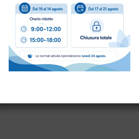
PRONTA CONSEGNA
B.FRESH SHAMPOO FELCE TAPPO RIBALT. fl.1 lt.