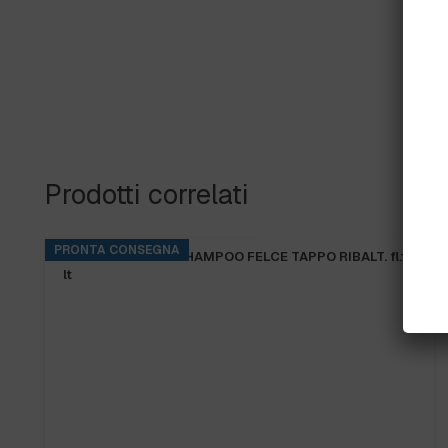
Prodotti correlati
PRONTA CONSEGNA
B.FRESH DOCCIA SHAMPOO FELCE TAPPO RIBALT. fl.1
lt