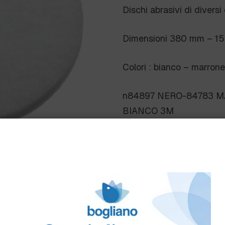
Dischi abrasivi di divers
Dimensioni 380 mm – 15 p
Colori : bianco – marron
n84897 NERO-84783 M
BIANCO 3M
Scheda Tecnica
Come ordinare