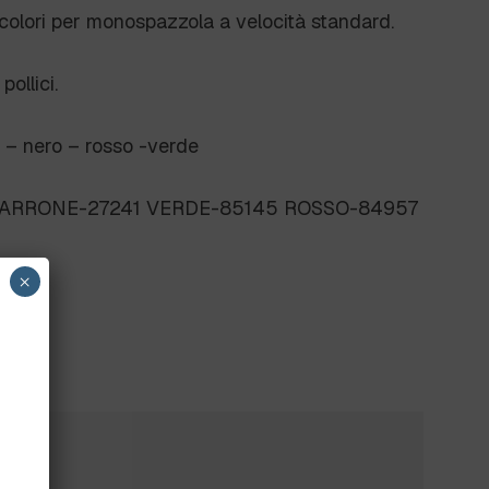
i colori per monospazzola a velocità standard.
ollici.
e – nero – rosso -verde
ARRONE-27241 VERDE-85145 ROSSO-84957
×
?