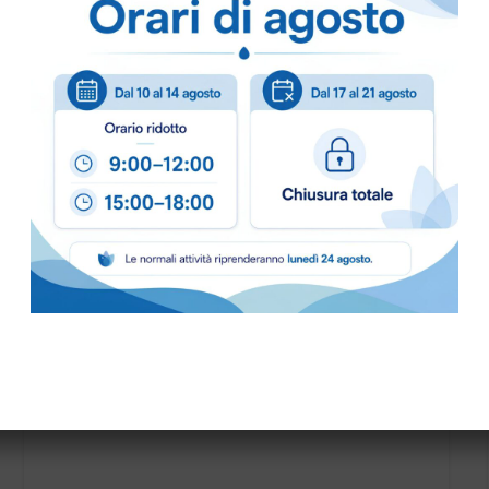
Puoi ordinare chiamando 
info@bogliano.it
.
Per ogni informazione sia
COLORE:
BIANCO
,
BLU
,
DISCO TRASCINATORE IPC PER CT70 art.SPPV01228