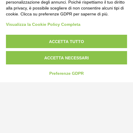
personalizzazione degli annunci. Poiché rispettiamo il tuo diritto
alla privacy, è possibile scegliere di non consentire alcuni tipi di
cookie. Clicca su preferenze GDPR per saperne di più.
Bogliano Srl
Visualizza la Cookie Policy Completa
Strada Statale 231 Alba-Bra
Borgo San Martino 44, 12060 Pocapaglia CN
ACCETTA TUTTO
Tel:
0172-478161
Fax: 0172-487399
ACCETTA NECESSARI
info@bogliano.it
Preferenze GDPR
Privacy Policy
Cookie Policy
Modifica preferenze cookie
P.IVA 00959440041