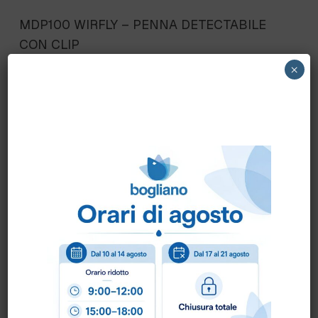
MDP100 WIRFLY – PENNA DETECTABILE
CON CLIP
×
Scheda Tecnica
Come ordinare?
Puoi ordinare chiamando al
0172 478161
oppure
scrivendo una mail a
info@bogliano.it
.
Per ogni informazione siamo a disposizione.
COLORE:
ARANCIO
,
BIANCO
,
BLU
,
GENERICA
,
GIALLO
,
NERO
,
ROSA
,
ROSSO
,
VERDE