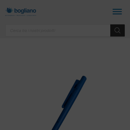
Products
search