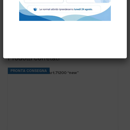
Prodotti correlati
PRONTA CONSEGNA
FRANGIA SOFT SR art.71200 “new”