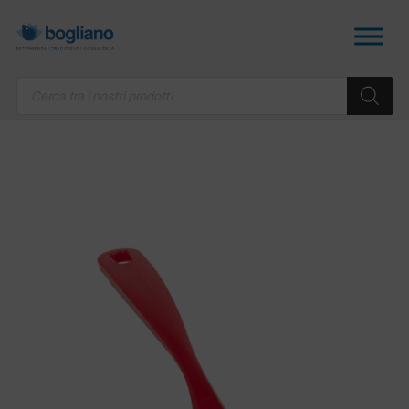
Products
search