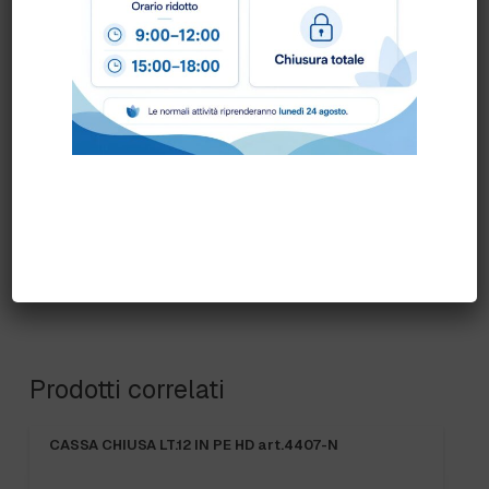
Per ogni informazione siamo a disposizione.
COLORE:
ARANCIO
,
BIANCO
,
BLU
,
GENERICA
,
GIALLO
,
ROSSO
,
VERDE
Prodotti correlati
CASSA CHIUSA LT.12 IN PE HD art.4407-N