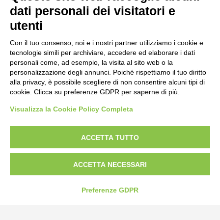
dati personali dei visitatori e
utenti
Con il tuo consenso, noi e i nostri partner utilizziamo i cookie e
tecnologie simili per archiviare, accedere ed elaborare i dati
personali come, ad esempio, la visita al sito web o la
personalizzazione degli annunci. Poiché rispettiamo il tuo diritto
alla privacy, è possibile scegliere di non consentire alcuni tipi di
cookie. Clicca su preferenze GDPR per saperne di più.
Visualizza la Cookie Policy Completa
Bogliano Srl
Strada Statale 231 Alba-Bra
Borgo San Martino 44, 12060 Pocapaglia CN
ACCETTA TUTTO
Tel:
0172-478161
ACCETTA NECESSARI
Fax: 0172-487399
Preferenze GDPR
info@bogliano.it
Privacy Policy