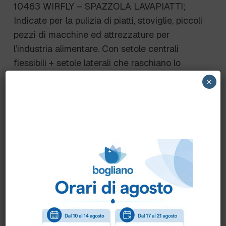
10463 WIRFLY – SPAZZOLA LAVAPIATTI;
Indicate per la pulizia di piatti, stoviglie, piccoli
pezzi di macchine ed attrezzature per
l’industria alimentare. Con setole centrali
flessibili + setole laterali che raschiano lo
sporco ostinato.
×
DATI TECNICI
255×28 mm setole in poliestere PBT sp. 0.30
mm MEDIE; lunghezza setole 25 mm
Scheda Tecnica
Come ordinare?
Puoi ordinare chiamando al
0172 478161
oppure
scrivendo una mail a
info@bogliano.it
.