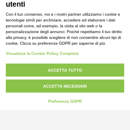
utenti
Con il tuo consenso, noi e i nostri partner utilizziamo i cookie e
tecnologie simili per archiviare, accedere ed elaborare i dati
personali come, ad esempio, la visita al sito web o la
personalizzazione degli annunci. Poiché rispettiamo il tuo diritto
alla privacy, è possibile scegliere di non consentire alcuni tipi di
cookie. Clicca su preferenze GDPR per saperne di più.
Visualizza la Cookie Policy Completa
Bogliano Srl
Strada Statale 231 Alba-Bra
Borgo San Martino 44, 12060 Pocapaglia CN
ACCETTA TUTTO
Tel:
0172-478161
ACCETTA NECESSARI
Fax: 0172-487399
Preferenze GDPR
info@bogliano.it
Privacy Policy
Cookie Policy