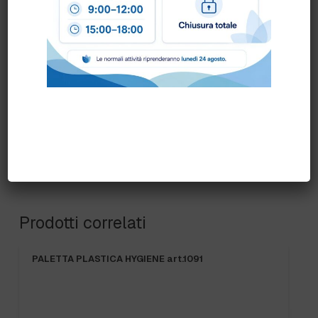
COLORE:
BIANCO
,
BLU
,
GENERICA
,
GIALLO
,
ROSSO
,
VERDE
,
VIOLA
Prodotti correlati
PALETTA PLASTICA HYGIENE art.1091