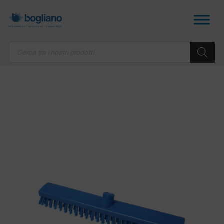
Products
search