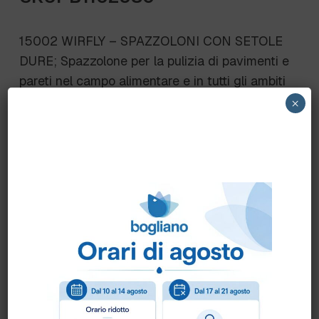
15002 WIRFLY – SPAZZOLONI CON SETOLE
DURE; Spazzolone per la pulizia di pavimenti e
pareti nel campo alimentare e in tutti gli ambiti
professionali dove l’igiene è una priorità.
×
Setole DURE 15002 – 400×50 mm; setole in
poliestere PBT sp. 0.50 mm
Scheda Tecnica
Come ordinare?
Puoi ordinare chiamando al
0172 478161
oppure
scrivendo una mail a
info@bogliano.it
.
Per ogni informazione siamo a disposizione.