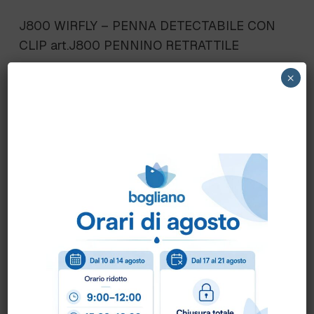
J800 WIRFLY – PENNA DETECTABILE CON
CLIP art.J800 PENNINO RETRATTILE
×
Scheda Tecnica
Come ordinare?
Puoi ordinare chiamando al
0172 478161
oppure
scrivendo una mail a
info@bogliano.it
.
Per ogni informazione siamo a disposizione.
INCHIOSTRO:
BLU
,
GENERICA
,
NERO
,
ROSSO
COLORE:
ARANCIO
,
BLU
,
GENERICA
,
NERO
,
ROSSO
,
VERDE