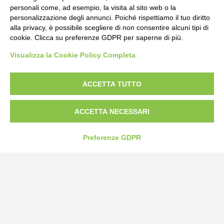
personali come, ad esempio, la visita al sito web o la
personalizzazione degli annunci. Poiché rispettiamo il tuo diritto
alla privacy, è possibile scegliere di non consentire alcuni tipi di
cookie. Clicca su preferenze GDPR per saperne di più.
Bogliano Srl
Visualizza la Cookie Policy Completa
Strada Statale 231 Alba-Bra
Borgo San Martino 44, 12060 Pocapaglia CN
ACCETTA TUTTO
Tel:
0172-478161
Fax: 0172-487399
ACCETTA NECESSARI
info@bogliano.it
Preferenze GDPR
Privacy Policy
Cookie Policy
Modifica preferenze cookie
P.IVA 00959440041