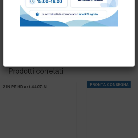
Prodotti correlati
PRONTA CONSEGNA
FRANGIA SOFT SR art.71200 “new”