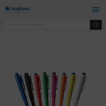
Products
search