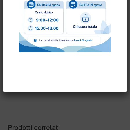
Puoi ordinare chiamando al
0172 478161
oppure
scrivendo una mail a
info@bogliano.it
.
Per ogni informazione siamo a disposizione.
COLORE:
ARANCIO
,
BIANCO
,
BLU
,
GENERICA
,
GIALLO
,
GRIGIO
,
MARRONE
,
NERO
,
ROSSO
,
VERDE
,
VIOLA
Prodotti correlati