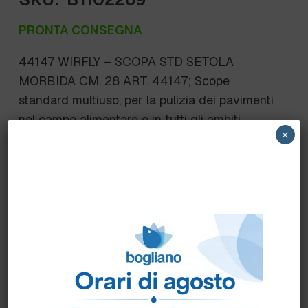
PRONTA CONSEGNA
44147 WIRFLY – SCOPA STD SETOLA
MORBIDA CM. 28 ART. 44147; Scope
standard multiuso, per la pulizia dei pavimenti
nel campo alimentare e in tutti gli ambiti
×
professionali dove l’igiene è una priorità.
Lunghezza setole: 70 mm. 44147 – 280×48
mm; setole in poliestere PBT sp. 0.30 mm;
MORBIDE
Scheda Tecnica
Come ordinare?