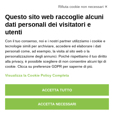
Rifiuta cookie non necessari ✕
Questo sito web raccoglie alcuni
dati personali dei visitatori e
utenti
Con il tuo consenso, noi e i nostri partner utilizziamo i cookie e
tecnologie simili per archiviare, accedere ed elaborare i dati
personali come, ad esempio, la visita al sito web o la
personalizzazione degli annunci. Poiché rispettiamo il tuo diritto
alla privacy, è possibile scegliere di non consentire alcuni tipi di
cookie. Clicca su preferenze GDPR per saperne di più.
Visualizza la Cookie Policy Completa
Bogliano Srl
Strada Statale 231 Alba-Bra
ACCETTA TUTTO
Borgo San Martino 44, 12060 Pocapaglia CN
ACCETTA NECESSARI
Tel:
0172-478161
Fax: 0172-487399