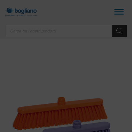
Products
search