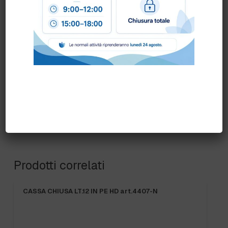
COLORE:
ARANCIO
,
BIANCO
,
BLU
,
GENERICA
,
GIALLO
,
GRIGIO
,
MARRONE
,
NERO
,
ROSA
,
ROSSO
,
VERDE
,
VIOLA
Prodotti correlati
CASSA CHIUSA LT.12 IN PE HD art.4407-N