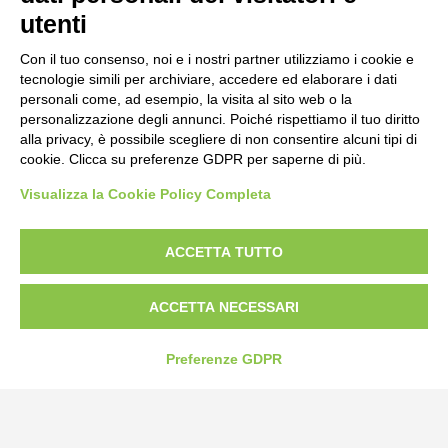
utenti
Con il tuo consenso, noi e i nostri partner utilizziamo i cookie e
tecnologie simili per archiviare, accedere ed elaborare i dati
personali come, ad esempio, la visita al sito web o la
personalizzazione degli annunci. Poiché rispettiamo il tuo diritto
alla privacy, è possibile scegliere di non consentire alcuni tipi di
cookie. Clicca su preferenze GDPR per saperne di più.
Visualizza la Cookie Policy Completa
Bogliano Srl
Strada Statale 231 Alba-Bra
Borgo San Martino 44, 12060 Pocapaglia CN
ACCETTA TUTTO
Tel:
0172-478161
ACCETTA NECESSARI
Fax: 0172-487399
Preferenze GDPR
info@bogliano.it
Privacy Policy
Cookie Policy