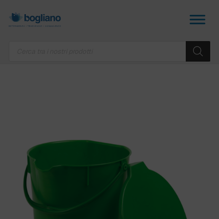
Products
search