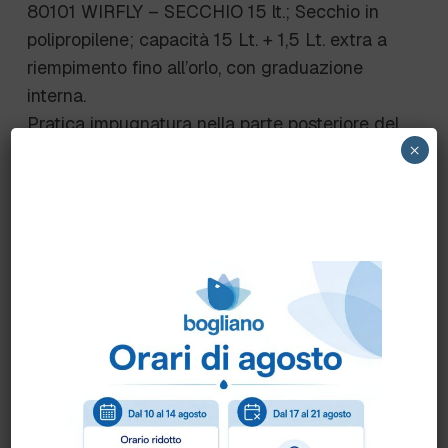
80101 WIRFLY – SECCHIO 15 lt.; Secchio in
polipropilene; capacità 15 Lt. + 1,5 Lt. extra a
riempimento fino all’orlo, con graduazione
interna.
Pratica impugnatura nella parte posteriore del
×
secchio. Impilabile, molto robusto e durevoli,
facile da pulire.
Scheda Tecnica
Come ordinare?
Puoi ordinare chiamando al
0172 478161
oppure
scrivendo una mail a
info@bogliano.it
.
Per ogni informazione siamo a disposizione.