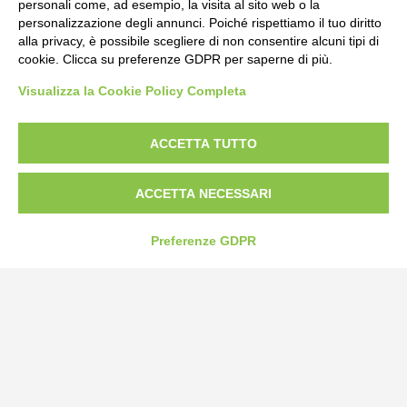
personali come, ad esempio, la visita al sito web o la
personalizzazione degli annunci. Poiché rispettiamo il tuo diritto
alla privacy, è possibile scegliere di non consentire alcuni tipi di
cookie. Clicca su preferenze GDPR per saperne di più.
Visualizza la Cookie Policy Completa
ACCETTA TUTTO
Bogliano Srl
Strada Statale 231 Alba-Bra
Borgo San Martino 44, 12060 Pocapaglia CN
ACCETTA NECESSARI
Tel:
0172-478161
Preferenze GDPR
Fax: 0172-487399
info@bogliano.it
Privacy Policy
Cookie Policy
Modifica preferenze cookie