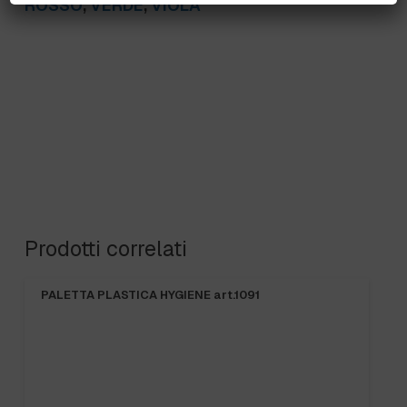
ROSSO
,
VERDE
,
VIOLA
Prodotti correlati
PALETTA PLASTICA HYGIENE art.1091