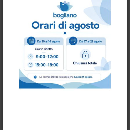
Fbra PBT 0.50 dura
DATI TECNICI
210×70 mm; setole in poliestere PBT sp. 0.50
mm DURE
Scheda Tecnica
Come ordinare?
Puoi ordinare chiamando al
0172 478161
oppure
scrivendo una mail a
info@bogliano.it
.
Per ogni informazione siamo a disposizione.
COLORE:
ARANCIO
,
BIANCO
,
BLU
,
GENERICA
,
GIALLO
,
GRIGIO
,
MARRONE
,