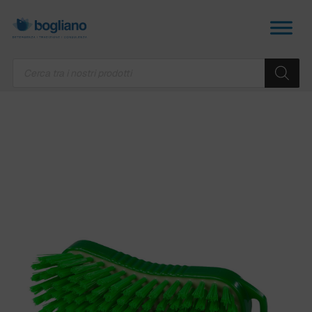
Products
search