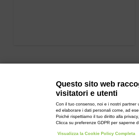
Questo sito web raccog
visitatori e utenti
Con il tuo consenso, noi e i nostri partner 
Bogliano Sr
ed elaborare i dati personali come, ad esem
Strada Stat
Poiché rispettiamo il tuo diritto alla privacy
Borgo San 
Clicca su preferenze GDPR per saperne di
Pocapaglia
Visualizza la Cookie Policy Completa