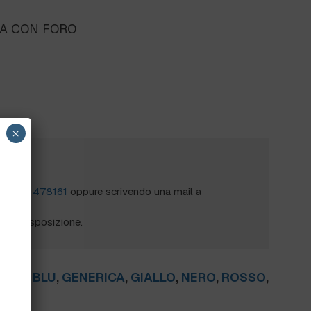
LA CON FORO
×
?
al
0172 478161
oppure scrivendo una mail a
mo a disposizione.
ANCO
,
BLU
,
GENERICA
,
GIALLO
,
NERO
,
ROSSO
,