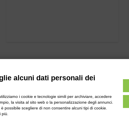
lie alcuni dati personali dei
utilizziamo i cookie e tecnologie simili per archiviare, accedere
l
Tel:
0172-478161
pio, la visita al sito web o la personalizzazione degli annunci.
ale 231 Alba-Bra
, è possibile scegliere di non consentire alcuni tipi di cookie.
Fax: 0172-487399
Martino 44, 12060
 più.
 CN
info@bogliano.it