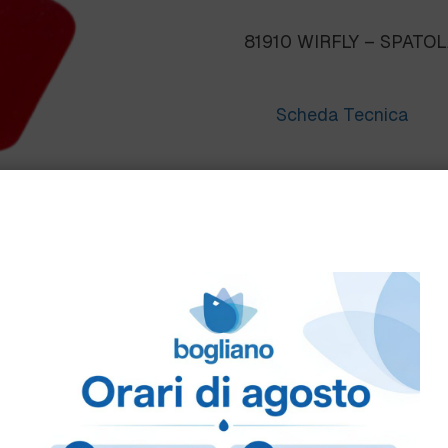
81910 WIRFLY – SPATO
Scheda Tecnica
Come ordinare
Puoi ordinare chiamando 
info@bogliano.it
.
Per ogni informazione sia
COLORE:
ARANCIO
,
BI
VERDE
,
VIOLA