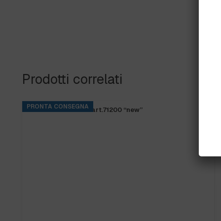
Prodotti correlati
PRONTA CONSEGNA
FRANGIA SOFT SR art.71200 “new”