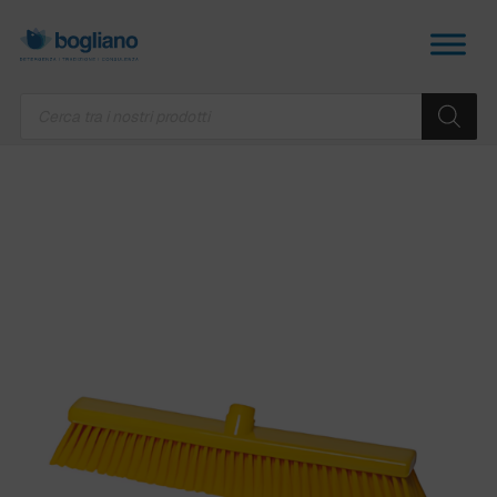
Products
search