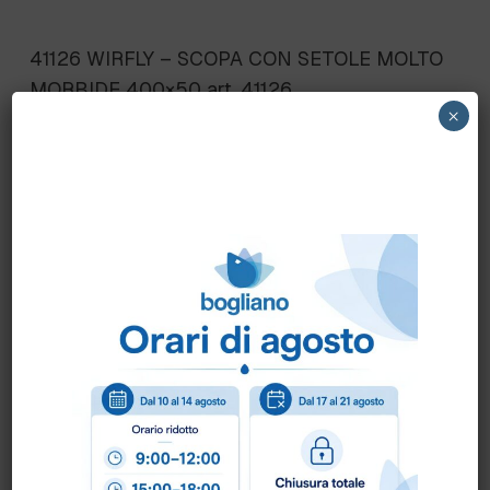
41126 WIRFLY – SCOPA CON SETOLE MOLTO
MORBIDE 400×50 art. 41126
×
Scheda Tecnica
Come ordinare?
Puoi ordinare chiamando al
0172 478161
oppure
scrivendo una mail a
info@bogliano.it
.
Per ogni informazione siamo a disposizione.
COLORE:
ARANCIO
,
BIANCO
,
BLU
,
GENERICA
,
GIALLO
,
NERO
,
ROSSO
,
VERDE
,
VIOLA