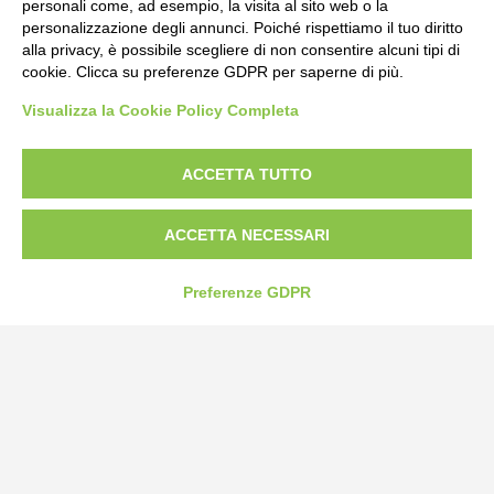
personali come, ad esempio, la visita al sito web o la
personalizzazione degli annunci. Poiché rispettiamo il tuo diritto
alla privacy, è possibile scegliere di non consentire alcuni tipi di
cookie. Clicca su preferenze GDPR per saperne di più.
Bogliano Srl
Visualizza la Cookie Policy Completa
Strada Statale 231 Alba-Bra
Borgo San Martino 44, 12060 Pocapaglia CN
ACCETTA TUTTO
Tel:
0172-478161
Fax: 0172-487399
ACCETTA NECESSARI
info@bogliano.it
Preferenze GDPR
Privacy Policy
Cookie Policy
Modifica preferenze cookie
P.IVA 00959440041