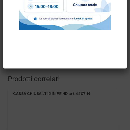
GENERICA
,
GIALLO
,
ROSA
,
ROSSO
,
VERDE
,
VIOLA
Prodotti correlati
PRONTA CONSEGNA
12 IN PE HD art.4407-N
FRANGIA SOFT SR art.