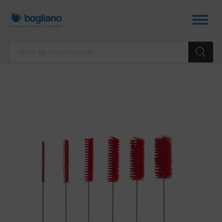
Products
search