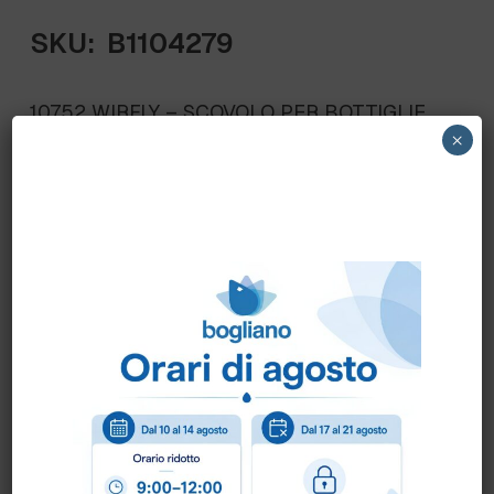
SKU:
B1104279
10752 WIRFLY – SCOVOLO PER BOTTIGLIE
×
20x150x500 art.10752
Scheda Tecnica
Come ordinare?
Puoi ordinare chiamando al
0172 478161
oppure
scrivendo una mail a
info@bogliano.it
.
Per ogni informazione siamo a disposizione.
COLORE:
ARANCIO
,
BIANCO
,
BLU
,