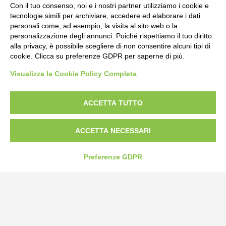
Con il tuo consenso, noi e i nostri partner utilizziamo i cookie e
tecnologie simili per archiviare, accedere ed elaborare i dati
personali come, ad esempio, la visita al sito web o la
personalizzazione degli annunci. Poiché rispettiamo il tuo diritto
alla privacy, è possibile scegliere di non consentire alcuni tipi di
cookie. Clicca su preferenze GDPR per saperne di più.
Visualizza la Cookie Policy Completa
Bogliano Srl
Strada Statale 231 Alba-Bra
Borgo San Martino 44, 12060 Pocapaglia CN
ACCETTA TUTTO
Tel:
0172-478161
ACCETTA NECESSARI
Fax: 0172-487399
info@bogliano.it
Preferenze GDPR
Privacy Policy
Cookie Policy
Modifica preferenze cookie
P.IVA 00959440041